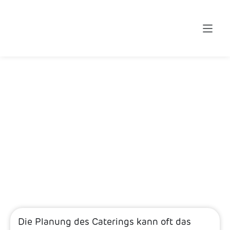
CATERING-PLANUNG
LEICHT GEMACHT: EIN
UMFASSENDER
LEITFADEN
8. November 2023
Die Planung des Caterings kann oft das