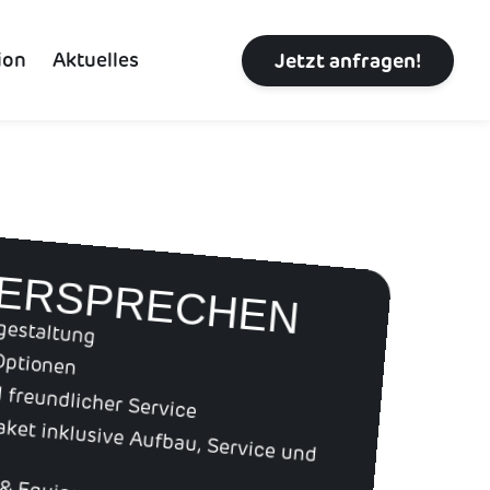
Jetzt anfragen!
ion
Aktuelles
VERSPRECHEN
gestaltung
Optionen
d freundlicher Service
et inklusive Aufbau, Service und
 & Equipment