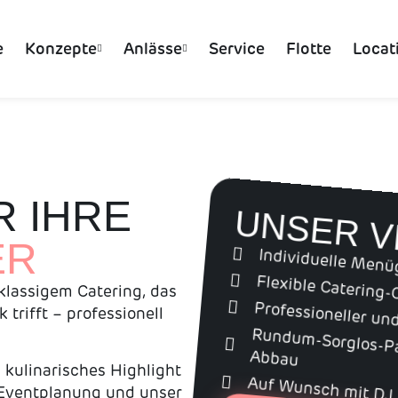
e
Konzepte
Anlässe
Service
Flotte
Locat
R IHRE
UNSER 
ER
Individuelle Menü
Flexible Catering-
tklassigem Catering, das
Professioneller un
trifft – professionell
Rundum-Sorglos-Pak
Abbau
n kulinarisches Highlight
Auf Wunsch mit DJ
 Eventplanung und unser