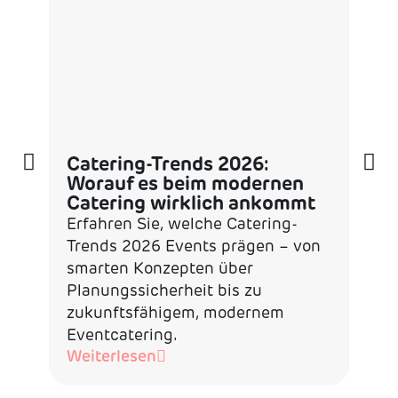
Inn
Catering-Trends 2026:
Cat
Worauf es beim modernen
Kom
Catering wirklich ankommt
Die 
Erfahren Sie, welche Catering-
in 
Trends 2026 Events prägen – von
die
smarten Konzepten über
die 
Planungssicherheit bis zu
und 
zukunftsfähigem, modernem
Wei
Eventcatering.
Weiterlesen